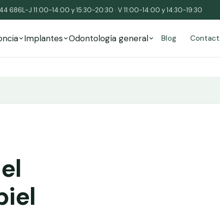
544 686
L-J 11:00-14:00 y 15:30-20:30 · V 11:00-14:00 y 14:30-19:30
oncia
Implantes
Odontología general
Blog
Contact
el
piel