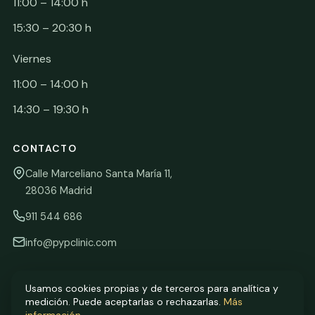
11:00 – 14:00 h
15:30 – 20:30 h
Viernes
11:00 – 14:00 h
14:30 – 19:30 h
CONTACTO
Calle Marceliano Santa María 11,
28036 Madrid
911 544 686
info@pypclinic.com
Usamos cookies propias y de terceros para analítica y
medición. Puede aceptarlas o rechazarlas.
Más
© 2026 P&P Clinic · Dra. Patricia Palma Maldonado · Colegiada nº