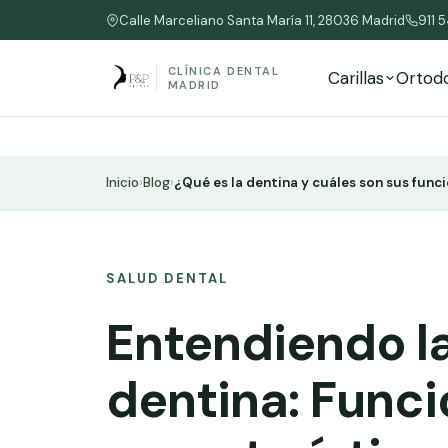
Calle Marceliano Santa María 11, 28036 Madrid
911 
CLÍNICA DENTAL
Carillas
Ortod
MADRID
Inicio
›
Blog
›
¿Qué es la dentina y cuáles son sus func
SALUD DENTAL
Entendiendo l
dentina: Funci