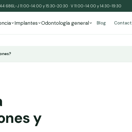
544 686
L-J 11:00-14:00 y 15:30-20:30 · V 11:00-14:00 y 14:30-19:30
oncia
Implantes
Odontología general
Blog
Contact
iones?
a
ones y