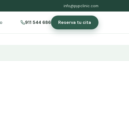
info@pypclinic.com
Reserva tu cita
o
911 544 686