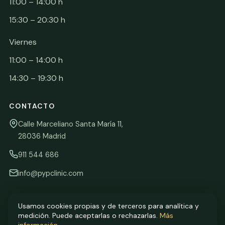
11:00 – 14:00 h
15:30 – 20:30 h
Viernes
11:00 – 14:00 h
14:30 – 19:30 h
CONTACTO
Calle Marceliano Santa María 11,
28036 Madrid
911 544 686
info@pypclinic.com
Usamos cookies propias y de terceros para analítica y
medición. Puede aceptarlas o rechazarlas.
Más
© 2026 P&P Clinic · Dra. Patricia Palma Maldonado · Colegiada nº