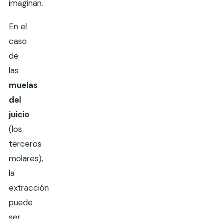
imaginan.
En el
caso
de
las
muelas
del
juicio
(los
terceros
molares),
la
extracción
puede
ser