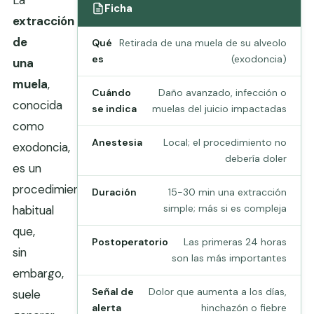
Ficha
extracción
de
Qué
Retirada de una muela de su alveolo
es
(exodoncia)
una
muela
,
Cuándo
Daño avanzado, infección o
conocida
se indica
muelas del juicio impactadas
como
Anestesia
Local; el procedimiento no
exodoncia,
debería doler
es un
procedimiento
Duración
15-30 min una extracción
simple; más si es compleja
habitual
que,
Postoperatorio
Las primeras 24 horas
sin
son las más importantes
embargo,
Señal de
Dolor que aumenta a los días,
suele
alerta
hinchazón o fiebre