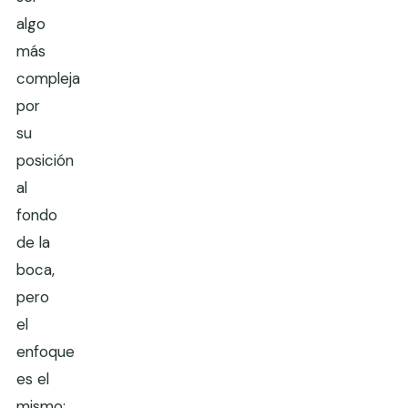
algo
más
compleja
por
su
posición
al
fondo
de la
boca,
pero
el
enfoque
es el
mismo: