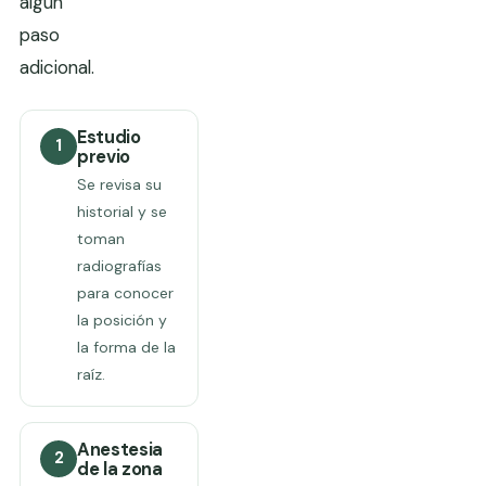
algún
paso
adicional.
Estudio
1
previo
Se revisa su
historial y se
toman
radiografías
para conocer
la posición y
la forma de la
raíz.
Anestesia
2
de la zona