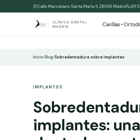
Calle Marceliano Santa María 11, 28036 Madrid
911 
CLÍNICA DENTAL
Carillas
Ortod
MADRID
Inicio
›
Blog
›
Sobredentadura sobre implantes
IMPLANTES
Sobredentadu
implantes: un