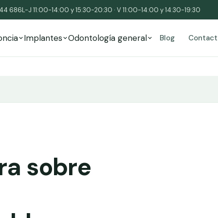
544 686
L-J 11:00-14:00 y 15:30-20:30 · V 11:00-14:00 y 14:30-19:30
oncia
Implantes
Odontología general
Blog
Contact
ra sobre
a