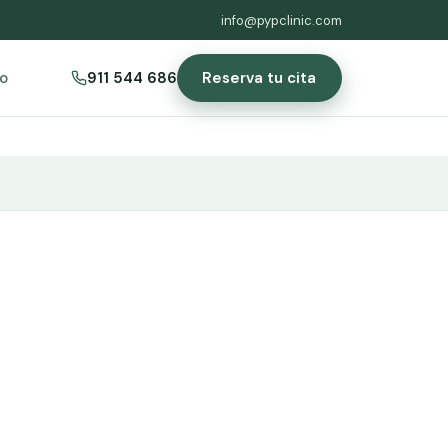
info@pypclinic.com
Reserva tu cita
o
911 544 686