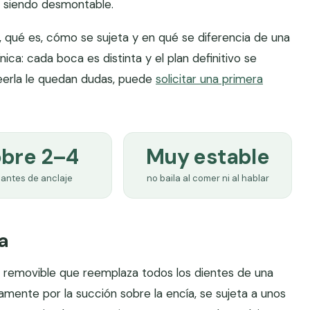
 siendo desmontable.
o, qué es, cómo se sujeta y en qué se diferencia de una
ínica: cada boca es distinta y el plan definitivo se
leerla le quedan dudas, puede
solicitar una primera
bre 2–4
Muy estable
redentadura se apoya en implantes en lugar de descansar solo sobre la
lantes de anclaje
no baila al comer ni al hablar
a
l removible que reemplaza todos los dientes de una
mente por la succión sobre la encía, se sujeta a unos