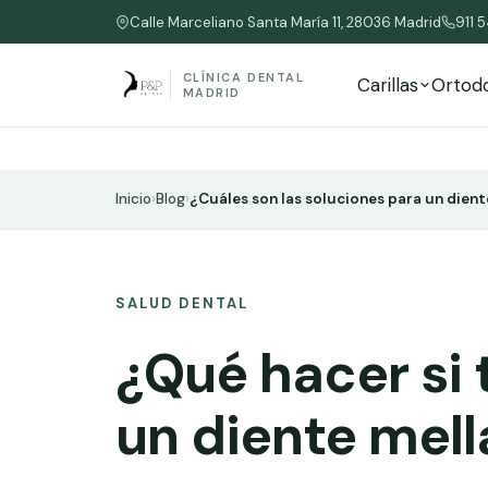
Calle Marceliano Santa María 11, 28036 Madrid
911 
CLÍNICA DENTAL
Carillas
Ortod
MADRID
Inicio
›
Blog
›
¿Cuáles son las soluciones para un dien
SALUD DENTAL
¿Qué hacer si 
un diente mel