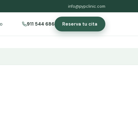
info@pypclinic.com
Reserva tu cita
o
911 544 686