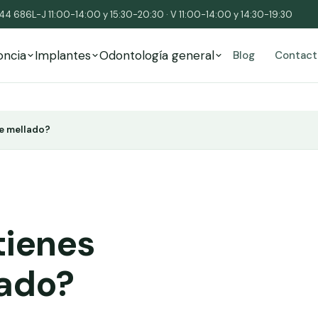
544 686
L-J 11:00-14:00 y 15:30-20:30 · V 11:00-14:00 y 14:30-19:30
oncia
Implantes
Odontología general
Blog
Contact
te mellado?
tienes
lado?