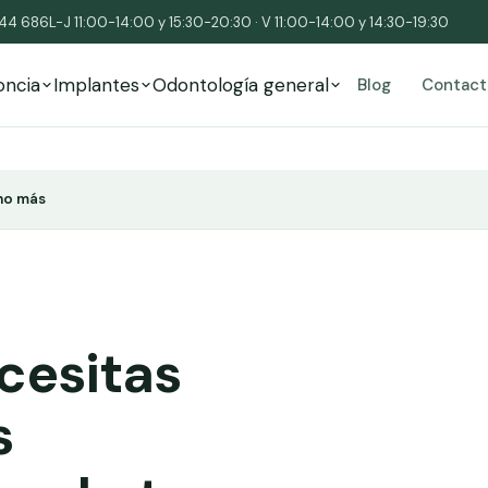
544 686
L-J 11:00-14:00 y 15:30-20:30 · V 11:00-14:00 y 14:30-19:30
oncia
Implantes
Odontología general
Blog
Contact
ho más
cesitas
s