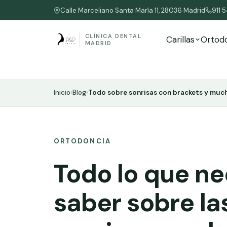
Calle Marceliano Santa María 11, 28036 Madrid
911 
CLÍNICA DENTAL
Carillas
Ortod
MADRID
Inicio
›
Blog
›
Todo sobre sonrisas con brackets y muc
ORTODONCIA
Todo lo que ne
saber sobre la