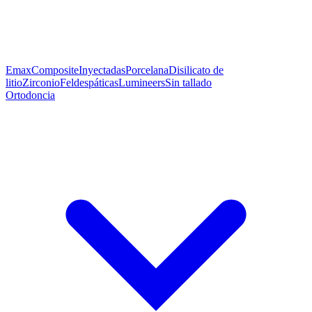
Emax
Composite
Inyectadas
Porcelana
Disilicato de
litio
Zirconio
Feldespáticas
Lumineers
Sin tallado
Ortodoncia