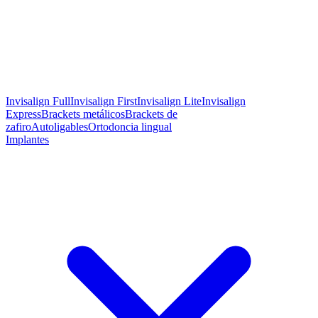
Invisalign Full
Invisalign First
Invisalign Lite
Invisalign
Express
Brackets metálicos
Brackets de
zafiro
Autoligables
Ortodoncia lingual
Implantes