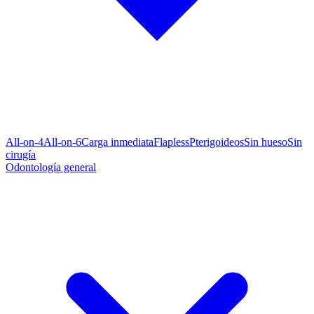
All-on-4
All-on-6
Carga inmediata
Flapless
Pterigoideos
Sin hueso
Sin
cirugía
Odontología general