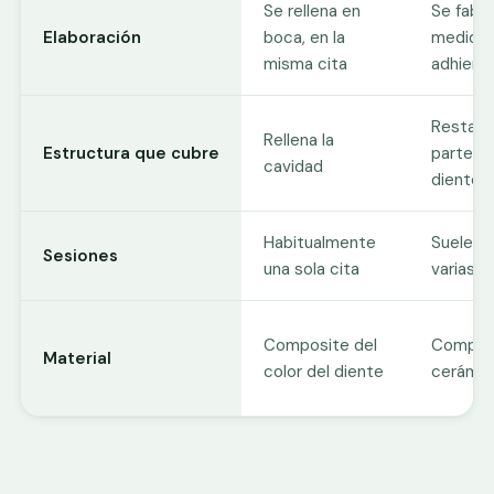
Se rellena en
Se fabri
Elaboración
boca, en la
medida 
misma cita
adhiere
Restaur
Rellena la
Estructura que cubre
parte de
cavidad
diente
Habitualmente
Suele re
Sesiones
una sola cita
varias c
Composite del
Compos
Material
color del diente
cerámic