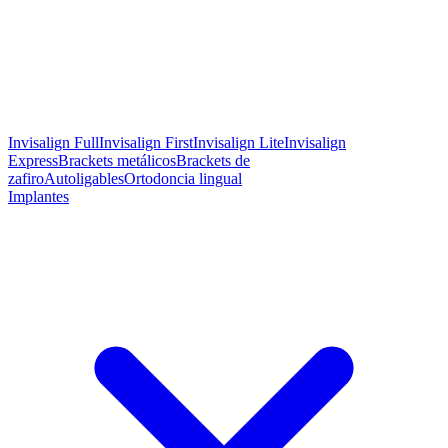
Invisalign Full
Invisalign First
Invisalign Lite
Invisalign
Express
Brackets metálicos
Brackets de
zafiro
Autoligables
Ortodoncia lingual
Implantes