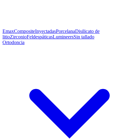
Emax
Composite
Inyectadas
Porcelana
Disilicato de
litio
Zirconio
Feldespáticas
Lumineers
Sin tallado
Ortodoncia