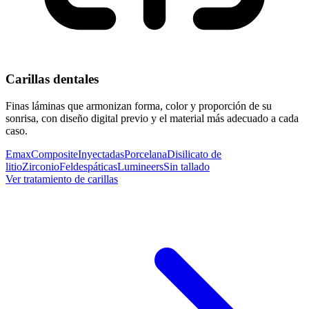
Carillas dentales
Finas láminas que armonizan forma, color y proporción de su
sonrisa, con diseño digital previo y el material más adecuado a cada
caso.
Emax
Composite
Inyectadas
Porcelana
Disilicato de
litio
Zirconio
Feldespáticas
Lumineers
Sin tallado
Ver tratamiento de carillas