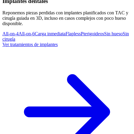
Implantes dentales
Reponemos piezas perdidas con implantes planificados con TAC y
cirugía guiada en 3D, incluso en casos complejos con poco hueso
disponible.
All-on-4
All-on-6
Carga inmediata
Flapless
Pterigoideos
Sin hueso
Sin
cirugía
Ver tratamientos de implantes