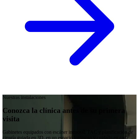
Nuestras instalaciones
Conozca la clínica antes de su primera
visita
Gabinetes equipados con escáner intraoral, TAC y planificación de
cirugía guiada en 3D, en un espacio luminoso y cuidado en cada