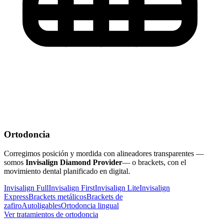
Ortodoncia
Corregimos posición y mordida con alineadores transparentes —
somos
Invisalign Diamond Provider
— o brackets, con el
movimiento dental planificado en digital.
Invisalign Full
Invisalign First
Invisalign Lite
Invisalign
Express
Brackets metálicos
Brackets de
zafiro
Autoligables
Ortodoncia lingual
Ver tratamientos de ortodoncia