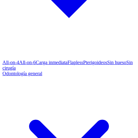
All-on-4
All-on-6
Carga inmediata
Flapless
Pterigoideos
Sin hueso
Sin
cirugía
Odontología general