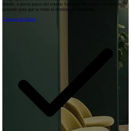
detalle, a pocos pasos del estadio Santiago Bernabéu. Un entorno
pensado para que la visita al dentista sea tranquila.
Conozca la clínica