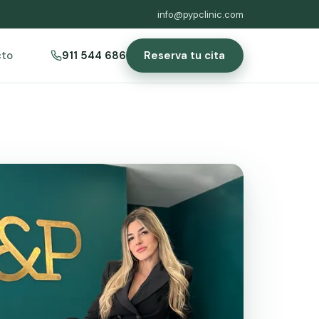
info@pypclinic.com
Reserva tu cita
cto
911 544 686