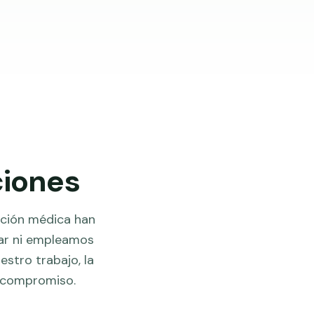
ciones
cción médica han
car ni empleamos
stro trabajo, la
n compromiso.