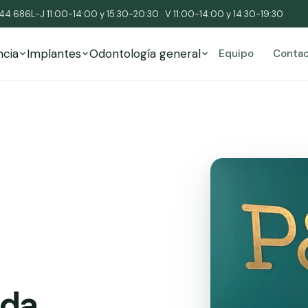
544 686
L-J 11:00-14:00 y 15:30-20:30 · V 11:00-14:00 y 14:30-19:30
ncia
Implantes
Odontología general
Equipo
Conta
ada