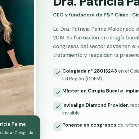
Dra. Patricia 
CEO y fundadora de P&P Clinic · Ci
La Dra. Patricia Palma Maldonado 
2019. Su formación en cirugía bucal
congresos del sector sostienen el c
tratamiento y respaldan la presenci
Colegiada nº 28013243
en el Col
la I Región (COEM).
Máster en Cirugía Bucal e Impla
Invisalign Diamond Provider
, re
invisible.
ricia Palma
Ponente en congresos
de refere
dadora · Colegiada