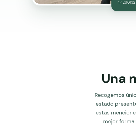
nº 28013
Una n
Recogemos única
estado presente
estas menciones
mejor forma 