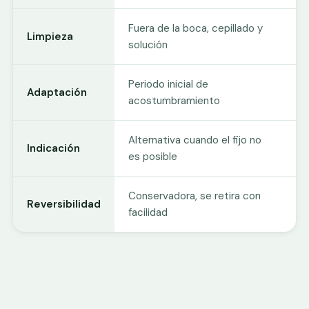
Fuera de la boca, cepillado y
H
Limpieza
solución
d
Periodo inicial de
S
Adaptación
acostumbramiento
di
Alternativa cuando el fijo no
C
Indicación
es posible
a
Conservadora, se retira con
Re
Reversibilidad
facilidad
i