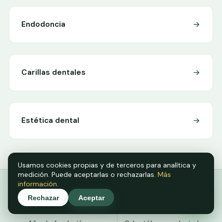
Endodoncia
Carillas dentales
Estética dental
Usamos cookies propias y de terceros para analítica y
medición. Puede aceptarlas o rechazarlas.
Más
información
.
2019
COEM
Rechazar
Aceptar