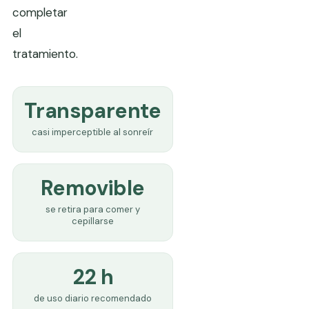
completar
el
tratamiento.
Transparente
casi imperceptible al sonreír
Removible
se retira para comer y
cepillarse
22 h
de uso diario recomendado