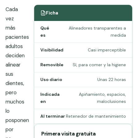
Cada
Ficha
vez
más
Qué
Alineadores transparentes a
es
medida
pacientes
adultos
Visibilidad
Casi imperceptible
deciden
alinear
Removible
Sí, para comer y la higiene
sus
Uso diario
Unas 22 horas
dientes,
pero
Indicada
Apiñamiento, espacios,
muchos
en
maloclusiones
lo
Al terminar
Retenedor de mantenimiento
posponen
por
Primera visita gratuita