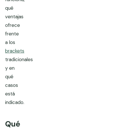
qué
ventajas
ofrece
frente
a los
brackets
tradicionales
y en
qué
casos
está
indicado.
Qué