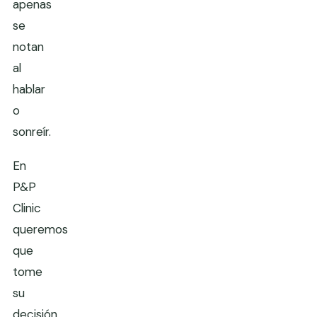
apenas
se
notan
al
hablar
o
sonreír.
En
P&P
Clinic
queremos
que
tome
su
decisión