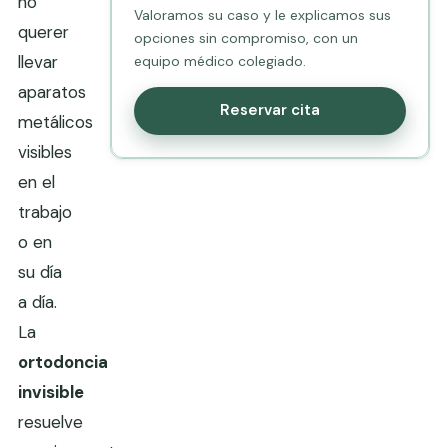
no
Valoramos su caso y le explicamos sus
querer
opciones sin compromiso, con un
llevar
equipo médico colegiado.
aparatos
Reservar cita
metálicos
visibles
en el
trabajo
o en
su día
a día.
La
ortodoncia
invisible
resuelve