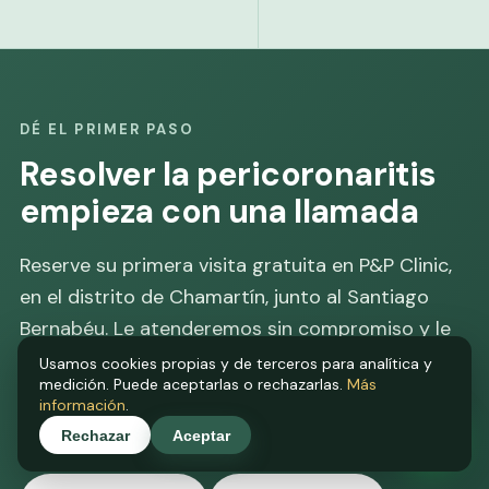
DÉ EL PRIMER PASO
Resolver la pericoronaritis
empieza con una llamada
Reserve su primera visita gratuita en P&P Clinic,
en el distrito de Chamartín, junto al Santiago
Bernabéu. Le atenderemos sin compromiso y le
mostraremos su caso con claridad, siempre con
Usamos cookies propias y de terceros para analítica y
medición. Puede aceptarlas o rechazarlas.
Más
un equipo médico colegiado a su lado.
información
.
Rechazar
Aceptar