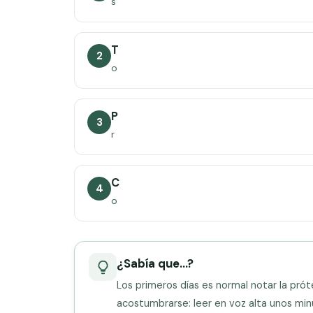
s
T
2
o
P
3
r
C
4
o
¿Sabía que…?
Los primeros días es normal notar la prót
acostumbrarse: leer en voz alta unos min