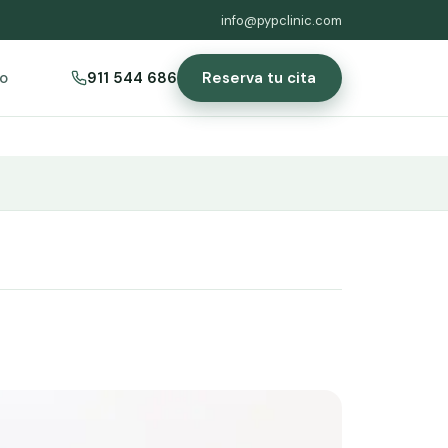
info@pypclinic.com
Reserva tu cita
o
911 544 686