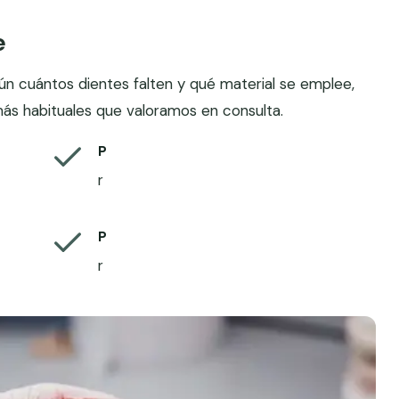
e
ún cuántos dientes falten y qué material se emplee,
más habituales que valoramos en consulta.
P
r
P
r