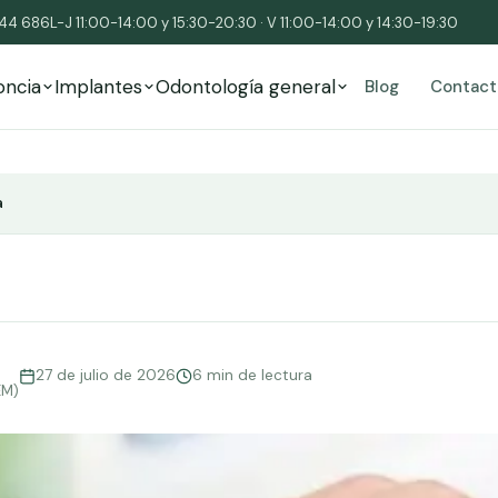
544 686
L-J 11:00-14:00 y 15:30-20:30 · V 11:00-14:00 y 14:30-19:30
oncia
Implantes
Odontología general
Blog
Contact
a
27 de julio de 2026
6 min de lectura
EM)