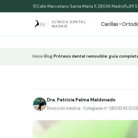
Calle Marceliano Santa María 11, 28036 Madrid
911 
CLÍNICA DENTAL
Carillas
Ortod
MADRID
Inicio
›
Blog
›
Prótesis dental removible: guía complet
Dra. Patricia Palma Maldonado
Dirección médica · Colegiada nº 28013243 (CO