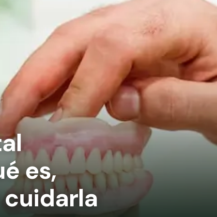
al
é es,
 cuidarla